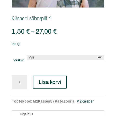
Käsperi sõbrapilt 4
Price
1,50
€
–
27,00
€
range:
1,50 €
Pilt 🙂
through
27,00 €
Valikud
Käsperi
Lisa korvi
sõbrapilt
4
kogus
Tootekood:
M2Kasper8
Kategooria:
M2Kasper
Kirjeldus