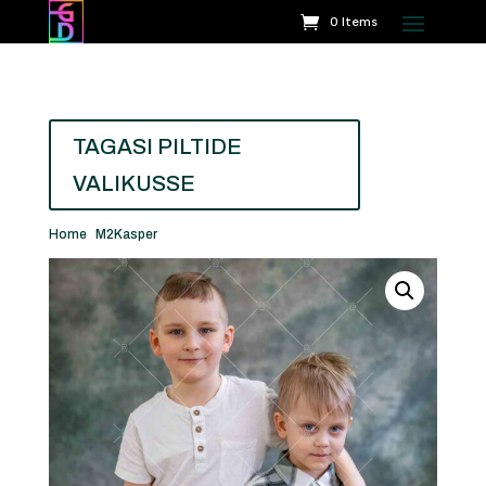
0 Items
TAGASI PILTIDE
VALIKUSSE
Home
/
M2Kasper
/ Käsperi sõbrapilt 4