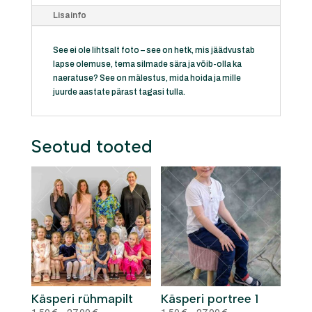
Lisainfo
See ei ole lihtsalt foto – see on hetk, mis jäädvustab
lapse olemuse, tema silmade sära ja võib-olla ka
naeratuse? See on mälestus, mida hoida ja mille
juurde aastate pärast tagasi tulla.
Seotud tooted
Käsperi rühmapilt
Käsperi portree 1