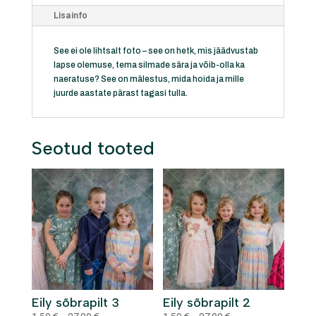
Lisainfo
See ei ole lihtsalt foto – see on hetk, mis jäädvustab
lapse olemuse, tema silmade sära ja võib-olla ka
naeratuse? See on mälestus, mida hoida ja mille
juurde aastate pärast tagasi tulla.
Seotud tooted
Eily sõbrapilt 3
Eily sõbrapilt 2