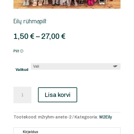
Eily rühmapilt
Price
1,50
€
–
27,00
€
range:
1,50 €
Pilt 🙂
through
27,00 €
Valikud
Eily
Lisa korvi
rühmapilt
kogus
Tootekood:
m2ryhm-anete-2
Kategooria:
M2Eily
Kirjeldus