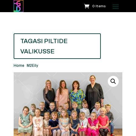
0 Items
TAGASI PILTIDE
VALIKUSSE
Home
/
M2Eily
/ Eily rühmapilt